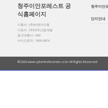
청주이안포레스트 공
청주이안
식홈페이지
단지안내
시행사 : (주)비앤아이원
시공사 : (주)대우산업개발
광고대행사 : AIM
사이드문의 : 1800-0874
©2026 www.cyberknifecenter.co.kr All Rights Reserved.
열
기