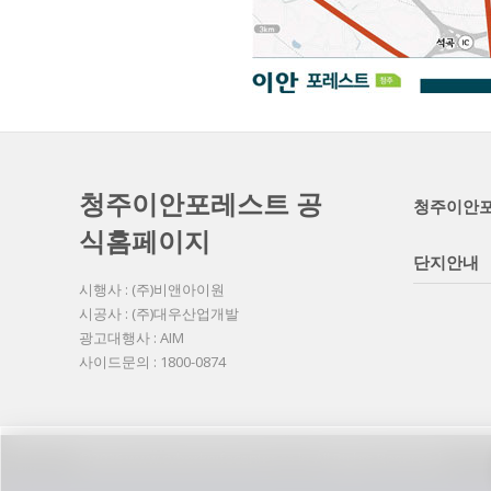
청주이안포레스트 공
청주이안
식홈페이지
단지안내
시행사 : (주)비앤아이원
시공사 : (주)대우산업개발
광고대행사 : AIM
사이드문의 : 1800-0874
©2026 www.cyberknifecenter.co.kr All Rights Reserved.
열
기