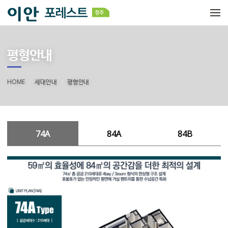
메뉴 건너뛰기
평형안내
HOME
세대안내
평형안내
74A
84A
84B