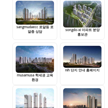
sangmudaecc 로얄동 로
songdo-xi 아파트 분양
얄층 상담
홍보관
nih 단지 안내 홈페이지
musamusa 학세권 교육
환경