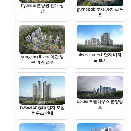
hyundai 분양권 전매 상
gumbook 투자 가치 리포
담
트
dwellstudent 단지 배치
yongsancitizen 야간 방
도 보기
문 예약 접수
uplusi 모델하우스 분양정
보
hwaseongpra 단지 모델
하우스 안내