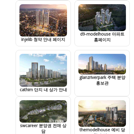
d9-modelhouse 아파트
injelib 청약 안내 페이지
홈페이지
glanzriverpark 주택 분양
홍보관
cathim 단지 내 상가 안내
swcareer 분양권 전매 상
themodelhouse 예비 당
담