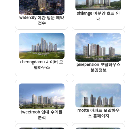
shilange 미분양 호실 안
watercity 야간 방문 예약
내
접수
cheongdamu 사이버 모
pinepension 모델하우스
델하우스
분양정보
motte 아파트 모델하우
tweetmob 임대 수익률
스 홈페이지
분석