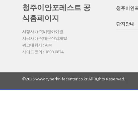
청주이안포레스트 공
청주이안
식홈페이지
단지안내
시행사 : (주)비앤아이원
시공사 : (주)대우산업개발
광고대행사 : AIM
사이드문의 : 1800-0874
©2026 www.cyberknifecenter.co.kr All Rights Reserved.
열
기